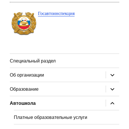
Госавтоинспекция
Специальный раздел
раскрыт
Об организации
дочернее
меню
раскрыт
Образование
дочернее
меню
раскрыт
Автошкола
дочернее
меню
Платные образовательные услуги